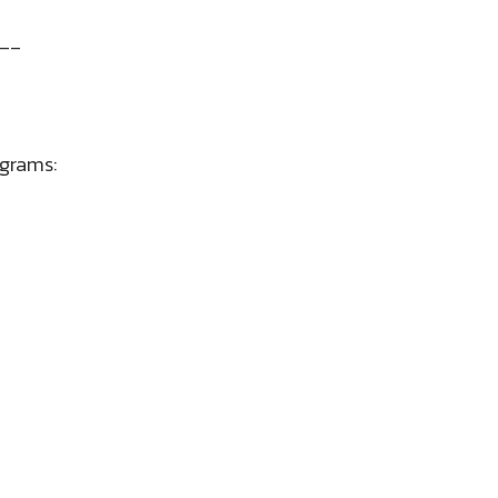
__
grams: