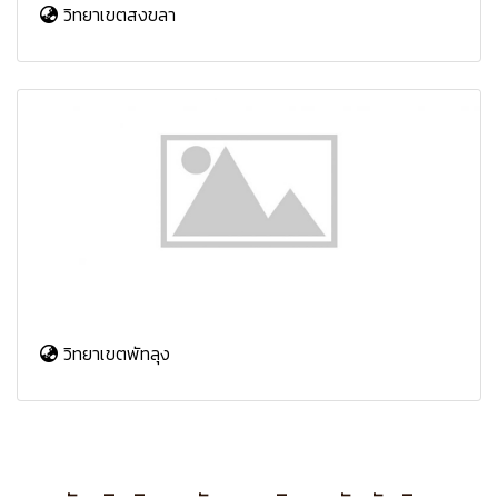
วิทยาเขตสงขลา
วิทยาเขตพัทลุง