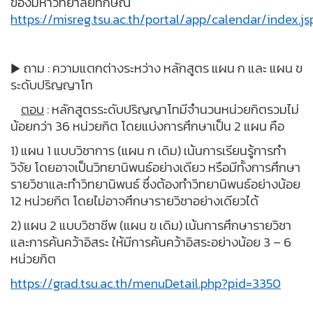
ของมหาวิทยาลัยทักษิณ
https://misreg.tsu.ac.th/portal/app/calendar/index.js
ถาม : ความแตกต่างระหว่าง หลักสูตร แผน ก และ แผน ข
▶
ระดับปริญญาโท
ตอบ
: หลักสูตรระดับปริญญาโทมีจํานวนหน่วยกิตรวมไม่
น้อยกว่า 36 หน่วยกิต โดยแบ่งการศึกษาเป็น 2 แผน คือ
1) แผน 1 แบบวิชาการ (แผน ก เดิม) เน้นการเรียนรู้การทำ
วิจัย โดยอาจเป็นวิทยานิพนธ์อย่างเดียว หรือมีทั้งการศึกษา
รายวิชาและทำวิทยานิพนธ์ ซึ่งต้องทำวิทยานิพนธ์อย่างน้อย
12 หน่วยกิต โดยไม่อาจศึกษารายวิชาอย่างเดียวได้
2) แผน 2 แบบวิชาชีพ (แผน ข เดิม) เน้นการศึกษารายวิชา
และการค้นคว้าอิสระ ให้มีการค้นคว้าอิสระอย่างน้อย 3 – 6
หน่วยกิต
https://grad.tsu.ac.th/menuDetail.php?pid=3350