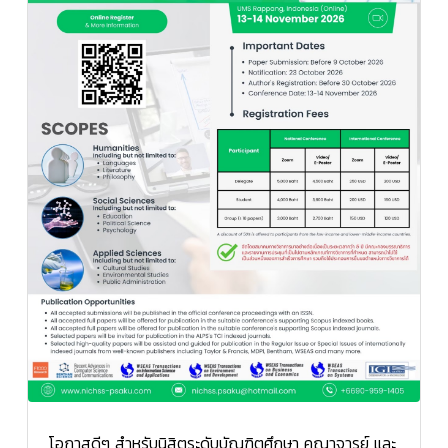
โอกาสดีๆ สำหรับนิสิตระดับบัณฑิตศึกษา คณาจารย์ และ