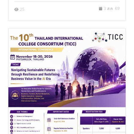
3 ส.ค. 69
25