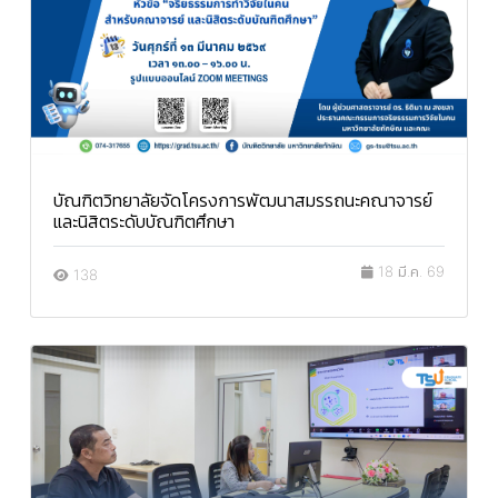
บัณฑิตวิทยาลัยจัดโครงการพัฒนาสมรรถนะคณาจารย์
และนิสิตระดับบัณฑิตศึกษา
18 มี.ค. 69
138