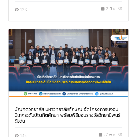
2 มิ.ย. 69
123
บัณฑิตวิทยาลัย มหาวิทยาลัยทักษิณ จัดโครงการปัจฉิม
นิเทศระดับบัณฑิตศึกษา พร้อมพิธีมอบรางวัลวิทยานิพนธ์
ดีเด่น
27 พ.ค. 69
144